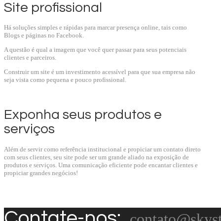
Site profissional
Há soluções simples e rápidas para marcar presença online, tais como
Blogs e páginas no Facebook.
A questão é qual a imagem que você quer passar para seus potenciais
clientes e parceiros.
Construir um site é um investimento acessível para que sua empresa não
seja vista como pequena e pouco profissional.
Exponha seus produtos e
serviços
Além de servir como referência institucional e propiciar um contato direto
com seus clientes, seu site pode ser um grande aliado na exposição de
produtos e serviços. Uma comunicação eficiente pode encantar clientes e
propiciar grandes negócios!
Contate-nos:
contato@skys